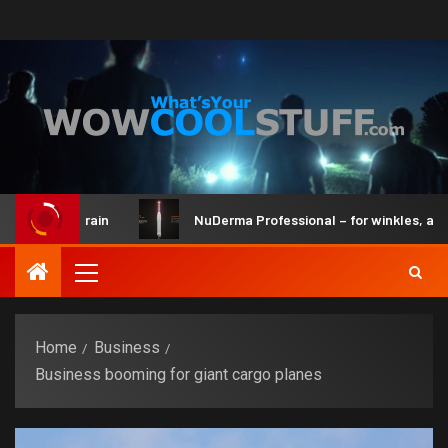
 and Brain
NuDerma Professional – for winkles, acne & da
Home
Business
Business booming for giant cargo planes