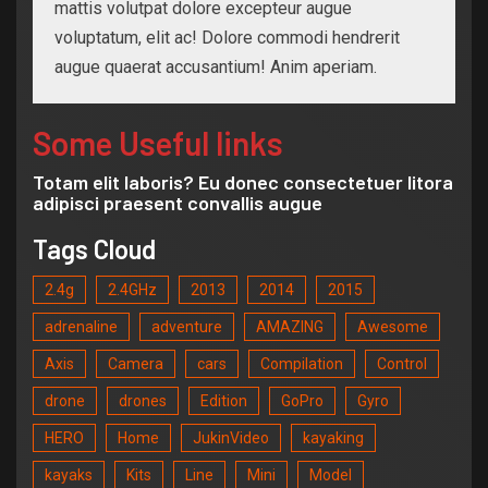
mattis volutpat dolore excepteur augue
voluptatum, elit ac! Dolore commodi hendrerit
augue quaerat accusantium! Anim aperiam.
Some Useful links
Totam elit laboris? Eu donec consectetuer litora
adipisci praesent convallis augue
Tags Cloud
2.4g
2.4GHz
2013
2014
2015
adrenaline
adventure
AMAZING
Awesome
Axis
Camera
cars
Compilation
Control
drone
drones
Edition
GoPro
Gyro
HERO
Home
JukinVideo
kayaking
kayaks
Kits
Line
Mini
Model