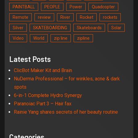
PAINTBALL
PEOPLE
Power
Quadcopter
Remote
review
River
Rocket
rockets
Silver
SKATEBOARDING
Skateboards
Solar
Video
World
zip line
zipline
Latest Posts
ClicBot Maker Kit and Brain
NuDerma Professional – for winkles, acne & dark
spots
6-in-1 Complete Hydro Synergy
Paranoiac Part 3 – Hair fax
Rainie Yang shares secrets of her beauty routine
Categories