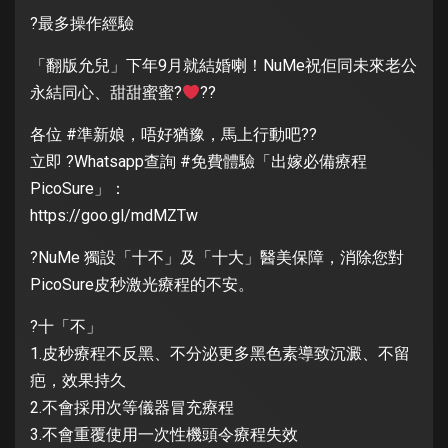
?最多操作經驗
「翻版允兒」下年9月就結婚喇！NuMe祝佢同未來老公
永結同心、甜甜蜜蜜?
??
各位 #準新娘，唔好猶豫，馬上行動吧??
立即 ?Whatsapp查詢 #免費體驗「出嫁必備療程
PicoSure」：
https://goo.gl/mdMZTw
?NuMe 獨設「十不」及「十大」醫美保障，消除您對
PicoSure皮秒激光療程的不安。
?十「不」
1.皮秒療程不反黑、不分泌更多黑色素導致沉澱、不留
疤，效果持久
2.不會採用次等儀器冒充療程
3.不會重覆使用一次性機頭令療程失效