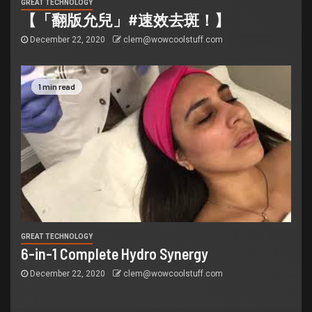
GREAT TECHNOLOGY
【「翻版允兒」#速效去斑！】
December 22, 2020
clem@wowcoolstuff.com
1 min read
GREAT TECHNOLOGY
6-in-1 Complete Hydro Synergy
December 22, 2020
clem@wowcoolstuff.com