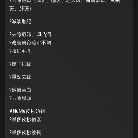
?去除色斑（雀斑、曬斑、老人斑、荷爾蒙斑、黄褐
斑、肝斑）
?減淡胎記
?去除痘印、凹凸洞
?改善膚色暗沉不均
?收細毛孔
?撫平細紋
?重點去紋
?嫩膚美白
?去除黑頭
#NuMe皮秒始祖
?最多皮秒儀器
?最多皮秒波長