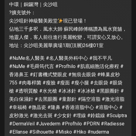
中環｜銅鑼灣｜尖沙咀
?擴充號外：
尖沙咀針神級醫美殿堂
現已登場！
佔地三千多呎．風水大師 蘇民峰師傅稱讚為風水寶舖，
地靈人傑，客人前往進行美麗蛻變，可謂安心又放心。
地址：尖沙咀美麗華廣場1期(頂層)26樓01室
#NuMe名人醫美 #名人醫美外科中心 #我不平凡
#NuMe #毛舜筠代言 #Profhilo #肌底細胞活化療程 #
香港鼻王 #釘書機式雙眼皮 #無痕去眼袋 #蜂巢皮秒
755 #肉毒桿菌 #瘦臉 #瘦面 #瘦小腿 #去眼袋 #眼袋
槍 #透明質酸 #水光槍 #冰冰針 #冰冰槍 #黑眼圈針 #
美白保濕針 #去黑眼圈 #童顏針 #隔空溶脂 #激光溶脂
#幸福椅 #微晶瓷 #隆鼻 #香港溶脂中心 #溶脂中心 #
皮秒激光 #激光去斑 #少女針 #埋線 #鈴鐺線 #Sculptra
#DermaVeil #Juvederm #Profhilo #PDRN #Radiesse
#Ellanse #Silhouette #Misko #Hiko #nuderma