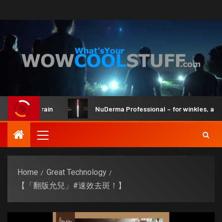
 and Brain
NuDerma Professional – for winkles, acne & da
Home
Great Technology
【「翻版允兒」#速效去斑！】