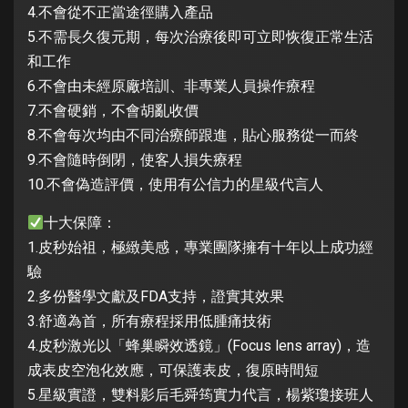
4.不會從不正當途徑購入產品
5.不需長久復元期，每次治療後即可立即恢復正常生活
和工作
6.不會由未經原廠培訓、非專業人員操作療程
7.不會硬銷，不會胡亂收價
8.不會每次均由不同治療師跟進，貼心服務從一而終
9.不會隨時倒閉，使客人損失療程
10.不會偽造評價，使用有公信力的星級代言人
十大保障：
1.皮秒始祖，極緻美感，專業團隊擁有十年以上成功經
驗
2.多份醫學文獻及FDA支持，證實其效果
3.舒適為首，所有療程採用低腫痛技術
4.皮秒激光以「蜂巢瞬效透鏡」(Focus lens array)，造
成表皮空泡化效應，可保護表皮，復原時間短
5.星級實證，雙料影后毛舜筠實力代言，楊紫瓊接班人