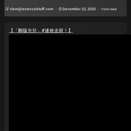
1 min read
clem@wowcoolstuff.com
December 22, 2020
【「翻版允兒」#速效去斑！】