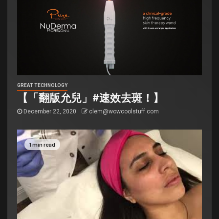
GREAT TECHNOLOGY
【「翻版允兒」#速效去斑！】
December 22, 2020
clem@wowcoolstuff.com
1 min read