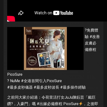
?免費體
驗 #改善
皮膚必
備療程
PicoSure
? NuMe #全港首間引入PicoSure
#最多皮秒儀器 #最多皮秒波長 #最多操作經驗
之前同大家介紹過：令荷里活打女JuJu陳鈺芸「戴巨
鑽?，入豪門」嘅 #出嫁必備療程 PicoSure
，之後即