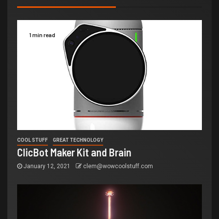
1 min read
COOL STUFF
GREAT TECHNOLOGY
ClicBot Maker Kit and Brain
January 12, 2021
clem@wowcoolstuff.com