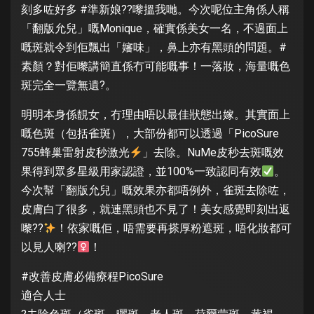
刻多咗好多 #準新娘??嚟搵我哋。今次呢位主角係人稱
「翻版允兒」嘅Monique，確實係美女一名，不過面上
嘅斑就令到佢飄出「嬸味」，鼻上亦有黑頭的問題。#
素顏？對佢嚟講簡直係冇可能嘅事！一落妝，海量嘅色
斑完全一覽無遺?。
明明本身係靚女，冇理由唔以最佳狀態出嫁。其實面上
嘅色斑（包括雀斑），大部份都可以透過「PicoSure
755蜂巢雷射皮秒激光
」去除。NuMe皮秒去斑嘅效
果得到眾多星級用家認證，並100%一致認同有效
。
今次幫「翻版允兒」嘅效果亦都唔例外，雀斑去除咗，
皮膚白了很多，就連黑頭也不見了！美女感覺即刻出返
嚟??
！依家嘅佢，唔需要再搽厚粉遮斑，唔化妝都可
以見人喇??
！
#改善皮膚必備療程PicoSure
適合人士