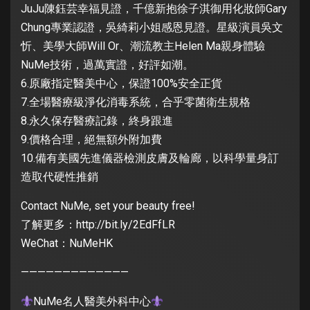
JuJu陳鈺芸幸福見證，千億新抱徐子淇御用化妝師Gary
Chung專業認證，吳綺莉小姐感恩見證。星級演員吳文
忻、美學大師Will Or、潮流教主Helen Ma親身體驗
NuMe技術，過萬實證，好評如潮。
6.原廠指定醫美中心，保證100%安全正貨
7.全場醫療級淨化消毒系統，合乎零菌衛生規格
8.永久保存醫療記錄，終身跟進
9.價格合理，絕無額外附加費
10.備有美國先進儀器檢測皮膚及輪廊，以科學量身訂
造取代硬性推銷
Contact NuMe, set your beauty free!
了解更多：http://bit.ly/2EdFfLR
WeChat：NuMeHK
—————————————
NuMe名人醫美外科中心