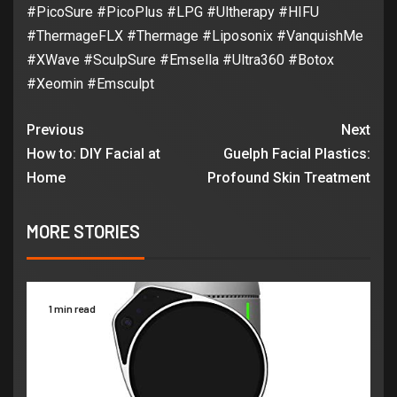
#PicoSure #PicoPlus #LPG #Ultherapy #HIFU
#ThermageFLX #Thermage #Liposonix #VanquishMe
#XWave #SculpSure #Emsella #Ultra360 #Botox
#Xeomin #Emsculpt
Previous
Next
How to: DIY Facial at
Guelph Facial Plastics:
Home
Profound Skin Treatment
MORE STORIES
1 min read